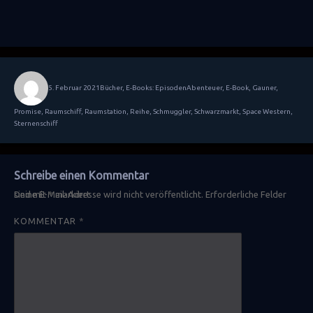
Autor
Veröffentlicht
Kategorien
Schlagwörter
5. Februar 2021
Bücher
,
E-Books: Episoden
Abenteuer
,
E-Book
,
Gauner
,
am
Promise
,
Raumschiff
,
Raumstation
,
Reihe
,
Schmuggler
,
Schwarzmarkt
,
Space Western
,
Sternenschiff
Schreibe einen Kommentar
Deine E-Mail-Adresse wird nicht veröffentlicht.
Erforderliche Felder sind mit
*
markiert
KOMMENTAR
*