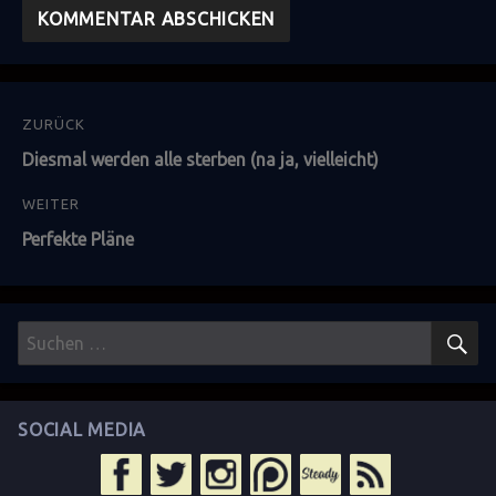
Beitragsnavigation
ZURÜCK
Vorheriger
Diesmal werden alle sterben (na ja, vielleicht)
Beitrag:
WEITER
Nächster
Perfekte Pläne
Beitrag:
S
Suchen
nach:
SOCIAL MEDIA