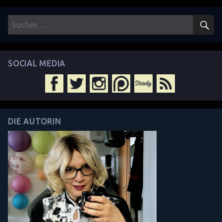
S
Suchen
nach:
SOCIAL MEDIA
DIE AUTORIN