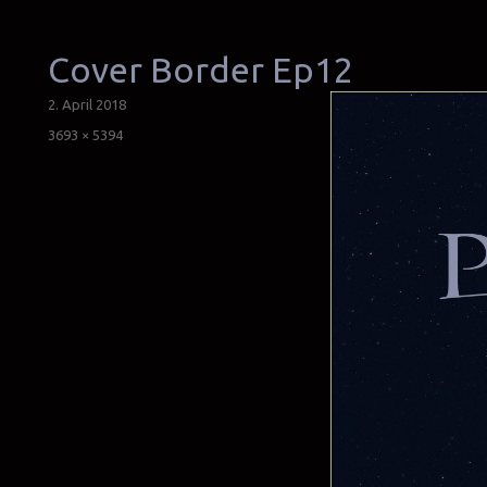
Cover Border Ep12
Veröffentlicht
2. April 2018
am
Originalgröße
3693 × 5394