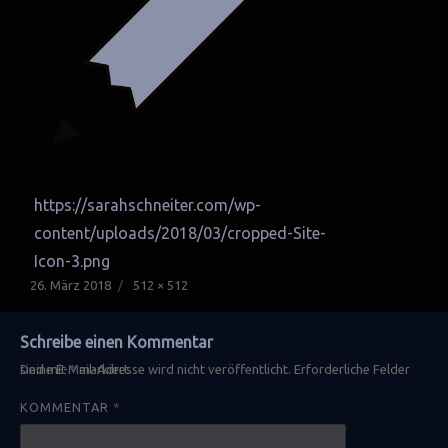
https://sarahschneiter.com/wp-
content/uploads/2018/03/cropped-Site-
Icon-3.png
Veröffentlicht
Originalgröße
26. März 2018
512 × 512
am
Schreibe einen Kommentar
Deine E-Mail-Adresse wird nicht veröffentlicht.
Erforderliche Felder sind mit
*
markiert
KOMMENTAR
*