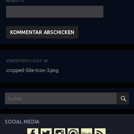
WEBSITE
Beitragsnavigation
VERÖFFENTLICHT IN
cropped-Site-Icon-3.png
S
Suchen
nach:
SOCIAL MEDIA