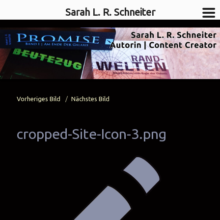
Sarah L. R. Schneiter
SciFi-Autorin
Vorheriges Bild
Nächstes Bild
Sarah L. R. Schneiter
cropped-Site-Icon-3.png