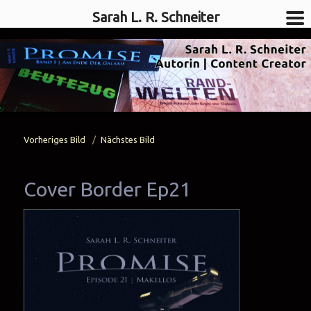
Sarah L. R. Schneiter
SciFi-Autorin
Vorheriges Bild
Nächstes Bild
Sarah L. R. Schneiter
Cover Border Ep21