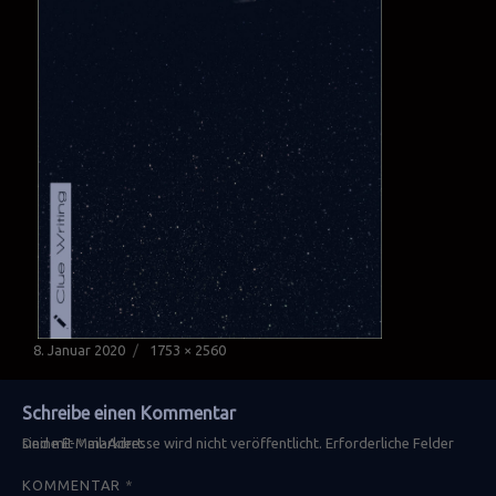
Veröffentlicht
Originalgröße
8. Januar 2020
1753 × 2560
am
Schreibe einen Kommentar
Deine E-Mail-Adresse wird nicht veröffentlicht.
Erforderliche Felder sind mit
*
markiert
KOMMENTAR
*