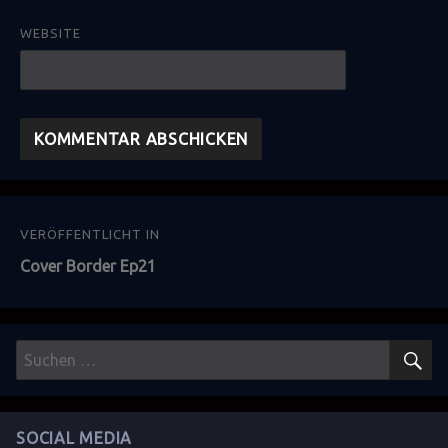
WEBSITE
Beitragsnavigation
VERÖFFENTLICHT IN
Cover Border Ep21
S
Suchen
nach:
SOCIAL MEDIA