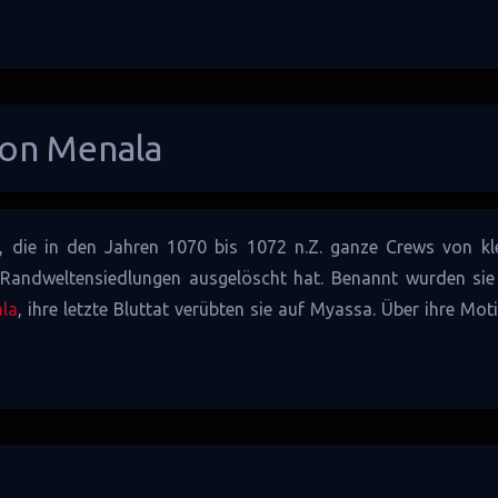
on Menala
rn, die in den Jahren 1070 bis 1072
n.Z.
ganze Crews von kle
d
Randwelten
siedlungen ausgelöscht hat. Benannt wurden sie
la
, ihre letzte Bluttat verübten sie auf
Myassa
. Über ihre Moti