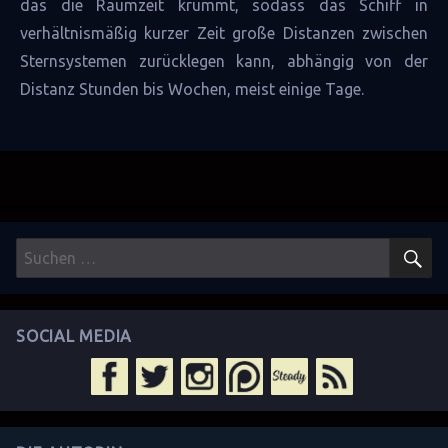
das die Raumzeit krümmt, sodass das Schiff in
verhältnismäßig kurzer Zeit große Distanzen zwischen
Sternsystemen
zurücklegen kann, abhängig von der
Distanz Stunden bis Wochen, meist einige Tage.
S
Suchen
nach:
SOCIAL MEDIA