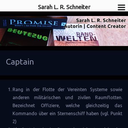
Sarah L. R. Schneiter
SciFi-Autorin
Sarah L. R. Schneiter
Captain
Rang in der
Flotte
der
Vereinten Systeme
sowie
anderen militärischen und zivilen Raumflotten.
Bezeichnet
Offiziere
, welche gleichzeitig das
Kommando über ein
Sternenschiff
haben (vgl. Punkt
2)