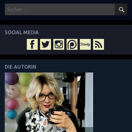
HSTE
SEITE
S
Suchen
Beiträge
nach:
SOCIAL MEDIA
DIE AUTORIN