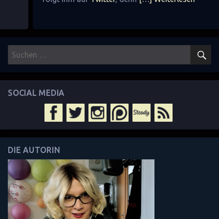
S
Suchen
nach:
SOCIAL MEDIA
DIE AUTORIN