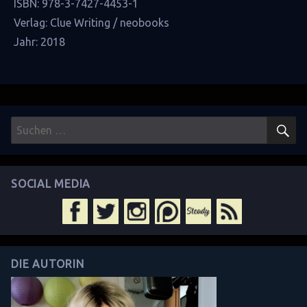
ISBN: 978-3-7427-4453-1
Verlag: Clue Writing / neobooks
Jahr: 2018
S
Suchen
nach:
SOCIAL MEDIA
DIE AUTORIN